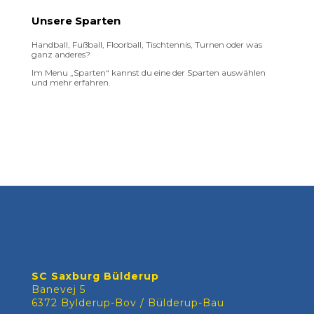
Unsere Sparten
Handball, Fußball, Floorball, Tischtennis, Turnen oder was
ganz anderes?
Im Menu „Sparten“ kannst du eine der Sparten auswählen
und mehr erfahren.
SC Saxburg Bülderup
Banevej 5
6372 Bylderup-Bov / Bülderup-Bau